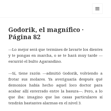
Pérez y los cosmonautas
MENÚ
Y
WIDGETS
Godorik, el magnífico ·
Página 82
—Lo mejor será que termines de lavarte los dientes
y te pongas en marcha, o se te hará muy tarde —
escurrió el bulto Agarandino.
—Sí, tiene razón —admitió Godorik, volviendo a
frotar sus molares. Ya averiguaría después qué
demonios había hecho aquel loco doctor para
acabar allí enterrado entre la basura—. Pero, a lo
que iba: imagino que las casas particulares sí
tendrán bastantes alarmas en el nivel 3.