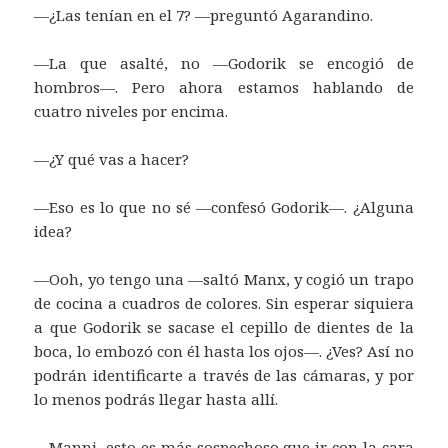
—¿Las tenían en el 7? —preguntó Agarandino.
—La que asalté, no —Godorik se encogió de
hombros—. Pero ahora estamos hablando de
cuatro niveles por encima.
—¿Y qué vas a hacer?
—Eso es lo que no sé —confesó Godorik—. ¿Alguna
idea?
—Ooh, yo tengo una —saltó Manx, y cogió un trapo
de cocina a cuadros de colores. Sin esperar siquiera
a que Godorik se sacase el cepillo de dientes de la
boca, lo embozó con él hasta los ojos—. ¿Ves? Así no
podrán identificarte a través de las cámaras, y por
lo menos podrás llegar hasta allí.
—Manni, esto es más sospechoso que ir con la cara