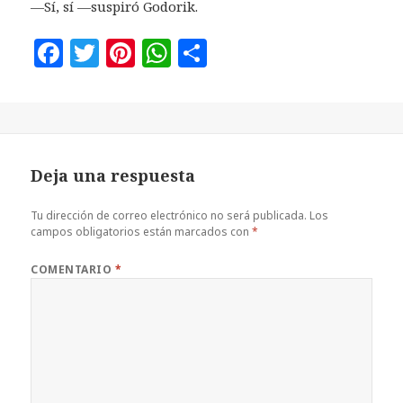
—Sí, sí —suspiró Godorik.
F
T
Pi
W
C
a
w
n
h
o
c
it
te
at
m
e
te
r
s
p
b
r
es
A
a
Deja una respuesta
o
t
p
rt
o
p
ir
Tu dirección de correo electrónico no será publicada.
Los
campos obligatorios están marcados con
*
k
COMENTARIO
*