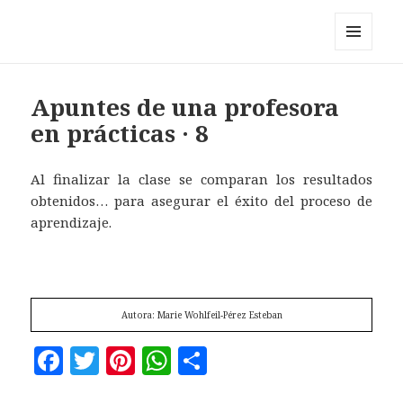
Pérez y los cosmonautas
MENÚ
Y
WIDGETS
Apuntes de una profesora
en prácticas · 8
Al finalizar la clase se comparan los resultados
obtenidos… para asegurar el éxito del proceso de
aprendizaje.
Autora: Marie Wohlfeil-Pérez Esteban
F
T
Pi
W
C
a
w
n
h
o