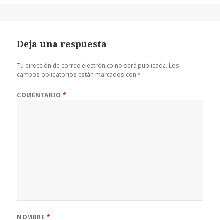
c
it
te
at
m
e
te
r
s
p
b
r
es
A
a
Deja una respuesta
o
t
p
rt
o
p
ir
Tu dirección de correo electrónico no será publicada.
Los
campos obligatorios están marcados con
*
k
COMENTARIO
*
NOMBRE
*