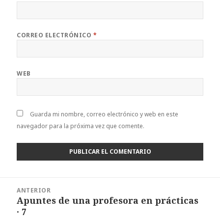
CORREO ELECTRÓNICO
*
WEB
Guarda mi nombre, correo electrónico y web en este
navegador para la próxima vez que comente.
Navegación
ANTERIOR
de
Apuntes de una profesora en prácticas
Entrada
entradas
· 7
anterior: