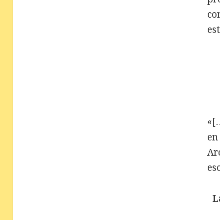
co
es
«[
en
Ar
es
L