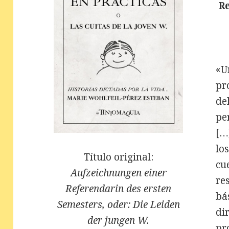
R
«U
pr
de
pe
[…
lo
Título original:
cu
Aufzeichnungen einer
re
Referendarin des ersten
bá
Semesters, oder: Die Leiden
di
der jungen W.
pr