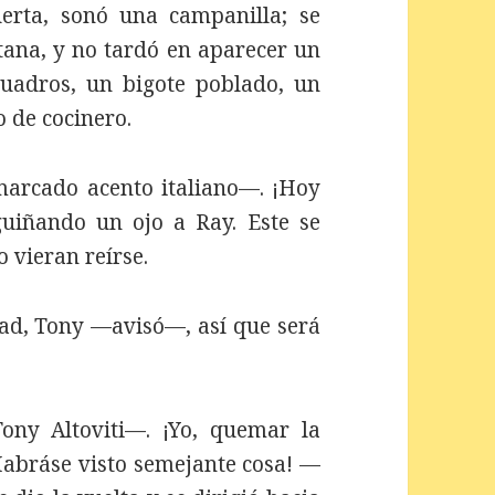
erta, sonó una campanilla; se
tana, y no tardó en aparecer un
adros, un bigote poblado, un
o de cocinero.
arcado acento italiano—. ¡Hoy
uiñando un ojo a Ray. Este se
o vieran reírse.
dad, Tony —avisó—, así que será
ny Altoviti—. ¡Yo, quemar la
Habráse visto semejante cosa! —