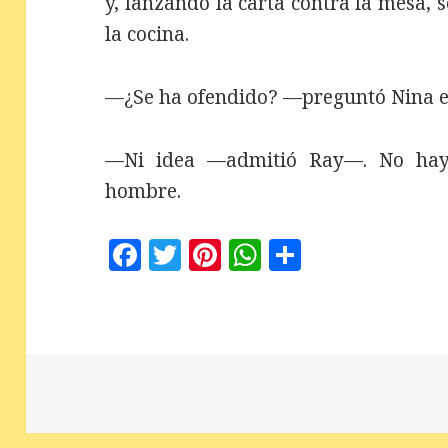
y, lanzando la carta contra la mesa, se
la cocina.
—¿Se ha ofendido? —preguntó Nina e
—Ni idea —admitió Ray—. No hay
hombre.
F
T
Pi
W
C
a
w
n
h
o
c
it
te
at
m
e
te
r
s
p
b
r
es
A
a
o
t
p
rt
o
p
ir