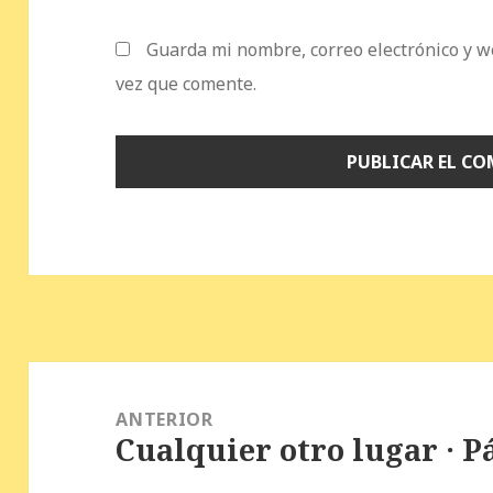
Guarda mi nombre, correo electrónico y w
vez que comente.
Navegación
de
ANTERIOR
Cualquier otro lugar · P
entradas
Entrada
anterior: