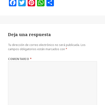
F
T
Pi
W
C
a
w
n
h
o
c
it
te
at
m
e
te
r
s
p
b
r
es
A
a
Deja una respuesta
o
t
p
rt
o
p
ir
Tu dirección de correo electrónico no será publicada.
Los
campos obligatorios están marcados con
*
k
COMENTARIO
*