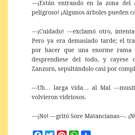
—¡Están entrando en la zona del a
peligroso! ¡Algunos árboles pueden c
—¡Cuidado! —exclamó otro, intenta
Pero ya era demasiado tarde; el tr
por hacer que una enorme rama s
desprendiese del todo, y cayese c
Zanzorn, sepultándolo casi por compl
—Uh… larga vida… al Mal —musitó
volvieron vidriosos.
—¡No! —gritó Sore Matancianas—. 