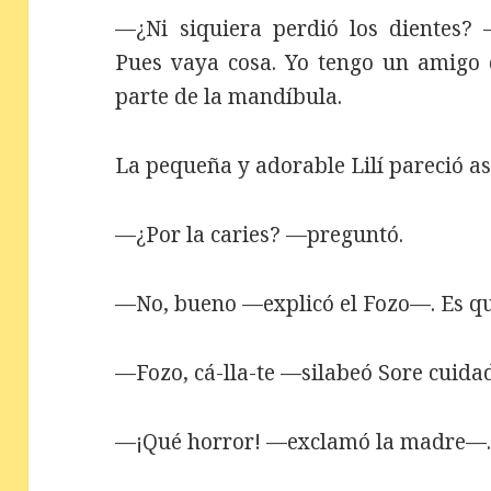
—¿Ni siquiera perdió los dientes? 
Pues vaya cosa. Yo tengo un amigo q
parte de la mandíbula.
La pequeña y adorable Lilí pareció a
—¿Por la caries? —preguntó.
—No, bueno —explicó el Fozo—. Es qu
—Fozo, cá-lla-te —silabeó Sore cuid
—¡Qué horror! —exclamó la madre—. ¡