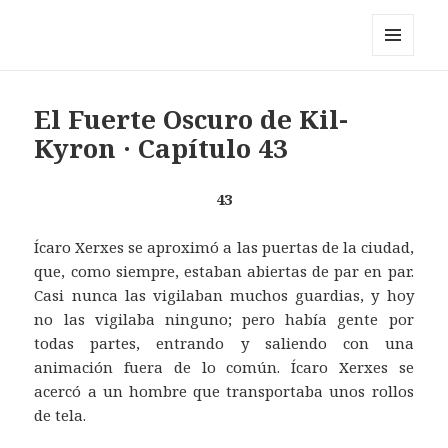
Pérez y los cosmonautas
MENÚ
Y
WIDGETS
El Fuerte Oscuro de Kil-
Kyron · Capítulo 43
43
Ícaro Xerxes se aproximó a las puertas de la ciudad,
que, como siempre, estaban abiertas de par en par.
Casi nunca las vigilaban muchos guardias, y hoy
no las vigilaba ninguno; pero había gente por
todas partes, entrando y saliendo con una
animación fuera de lo común. Ícaro Xerxes se
acercó a un hombre que transportaba unos rollos
de tela.