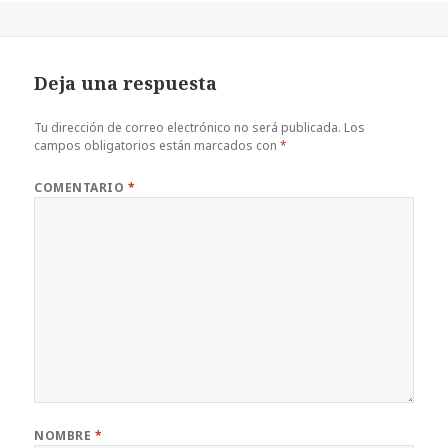
c
it
te
at
m
e
te
r
s
p
b
r
es
A
a
Deja una respuesta
o
t
p
rt
o
p
ir
Tu dirección de correo electrónico no será publicada.
Los
campos obligatorios están marcados con
*
k
COMENTARIO
*
NOMBRE
*