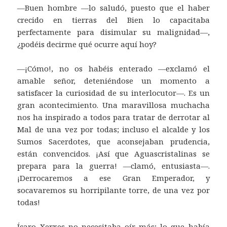
—Buen hombre —lo saludó, puesto que el haber
crecido en tierras del Bien lo capacitaba
perfectamente para disimular su malignidad—,
¿podéis decirme qué ocurre aquí hoy?
—¡Cómo!, no os habéis enterado —exclamó el
amable señor, deteniéndose un momento a
satisfacer la curiosidad de su interlocutor—. Es un
gran acontecimiento. Una maravillosa muchacha
nos ha inspirado a todos para tratar de derrotar al
Mal de una vez por todas; incluso el alcalde y los
Sumos Sacerdotes, que aconsejaban prudencia,
están convencidos. ¡Así que Aguascristalinas se
prepara para la guerra! —clamó, entusiasta—.
¡Derrocaremos a ese Gran Emperador, y
socavaremos su horripilante torre, de una vez por
todas!
Ícaro Xerxes no necesitaba oír más; lo que había