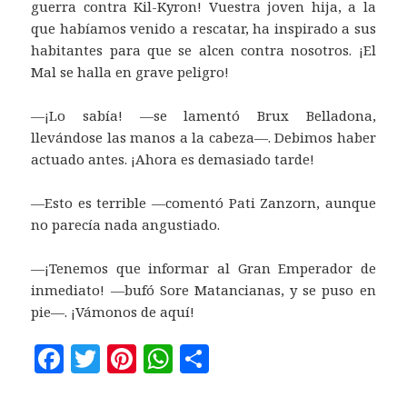
guerra contra Kil-Kyron! Vuestra joven hija, a la
que habíamos venido a rescatar, ha inspirado a sus
habitantes para que se alcen contra nosotros. ¡El
Mal se halla en grave peligro!
—¡Lo sabía! —se lamentó Brux Belladona,
llevándose las manos a la cabeza—. Debimos haber
actuado antes. ¡Ahora es demasiado tarde!
—Esto es terrible —comentó Pati Zanzorn, aunque
no parecía nada angustiado.
—¡Tenemos que informar al Gran Emperador de
inmediato! —bufó Sore Matancianas, y se puso en
pie—. ¡Vámonos de aquí!
F
T
Pi
W
C
a
w
n
h
o