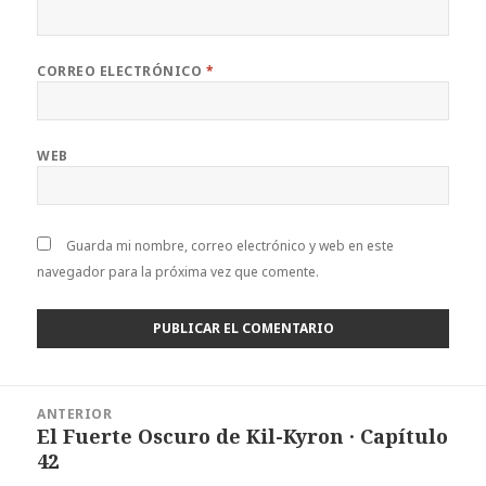
CORREO ELECTRÓNICO
*
WEB
Guarda mi nombre, correo electrónico y web en este
navegador para la próxima vez que comente.
Navegación
ANTERIOR
de
El Fuerte Oscuro de Kil-Kyron · Capítulo
Entrada
entradas
42
anterior: