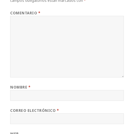
campos obligatorios están marcados con
*
k
COMENTARIO
*
NOMBRE
*
CORREO ELECTRÓNICO
*
WEB