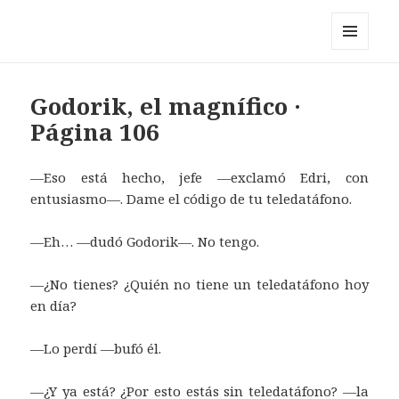
Pérez y los cosmonautas
MENÚ
Y
WIDGETS
Godorik, el magnífico ·
Página 106
—Eso está hecho, jefe —exclamó Edri, con
entusiasmo—. Dame el código de tu teledatáfono.
—Eh… —dudó Godorik—. No tengo.
—¿No tienes? ¿Quién no tiene un teledatáfono hoy
en día?
—Lo perdí —bufó él.
—¿Y ya está? ¿Por esto estás sin teledatáfono? —la