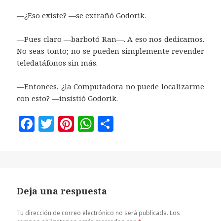
—¿Eso existe? —se extrañó Godorik.
—Pues claro —barbotó Ran—. A eso nos dedicamos.
No seas tonto; no se pueden simplemente revender
teledatáfonos sin más.
—Entonces, ¿la Computadora no puede localizarme
con esto? —insistió Godorik.
F
T
Pi
W
C
a
w
n
h
o
c
it
te
at
m
e
te
r
s
p
b
r
es
A
a
Deja una respuesta
o
t
p
rt
o
p
ir
Tu dirección de correo electrónico no será publicada.
Los