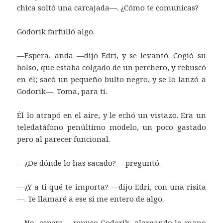
chica soltó una carcajada—. ¿Cómo te comunicas?
Godorik farfulló algo.
—Espera, anda —dijo Edri, y se levantó. Cogió su
bolso, que estaba colgado de un perchero, y rebuscó
en él; sacó un pequeño bulto negro, y se lo lanzó a
Godorik—. Toma, para ti.
Él lo atrapó en el aire, y le echó un vistazo. Era un
teledatáfono penúltimo modelo, un poco gastado
pero al parecer funcional.
—¿De dónde lo has sacado? —preguntó.
—¿Y a ti qué te importa? —dijo Edri, con una risita
—. Te llamaré a ese si me entero de algo.
—No, espera —repuso Godorik, alargando la mano