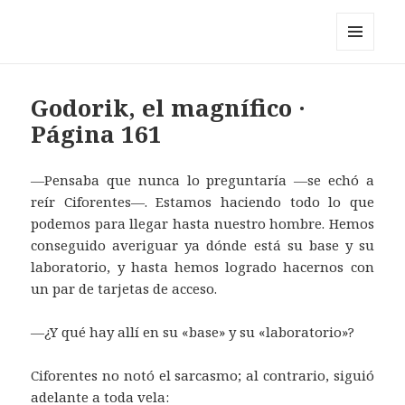
Pérez y los cosmonautas
MENÚ
Y
WIDGETS
Godorik, el magnífico ·
Página 161
—Pensaba que nunca lo preguntaría —se echó a
reír Ciforentes—. Estamos haciendo todo lo que
podemos para llegar hasta nuestro hombre. Hemos
conseguido averiguar ya dónde está su base y su
laboratorio, y hasta hemos logrado hacernos con
un par de tarjetas de acceso.
—¿Y qué hay allí en su «base» y su «laboratorio»?
Ciforentes no notó el sarcasmo; al contrario, siguió
adelante a toda vela: