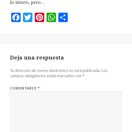
lo siento, pero…
F
T
Pi
W
C
a
w
n
h
o
c
it
te
at
m
e
te
r
s
p
b
r
es
A
a
Deja una respuesta
o
t
p
rt
o
p
ir
Tu dirección de correo electrónico no será publicada.
Los
campos obligatorios están marcados con
*
k
COMENTARIO
*