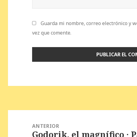
Guarda mi nombre, correo electrónico y w
vez que comente.
Navegación
de
ANTERIOR
Godorik, el magnífico · 
entradas
Entrada