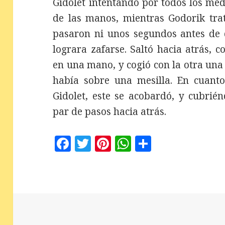
Gidolet intentando por todos los med
de las manos, mientras Godorik trat
pasaron ni unos segundos antes de 
lograra zafarse. Saltó hacia atrás,
en una mano, y cogió con la otra un
había sobre una mesilla. En cuanto
Gidolet, este se acobardó, y cubri
par de pasos hacia atrás.
F
T
Pi
W
C
a
w
n
h
o
c
it
te
at
m
e
te
r
s
p
b
r
es
A
a
o
t
p
rt