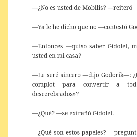
—¿No es usted de Mobilis? —reiteró.
—Ya le he dicho que no —contestó God
—Entonces —quiso saber Gidolet, m
usted en mi casa?
—Le seré sincero —dijo Godorik—: ¿t
complot para convertir a to
descerebrados»?
—¿Qué? —se extrañó Gidolet.
—¿Qué son estos papeles? —preguntó