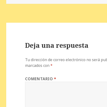
o
p
ir
k
Deja una respuesta
Tu dirección de correo electrónico no será pub
marcados con
*
COMENTARIO
*