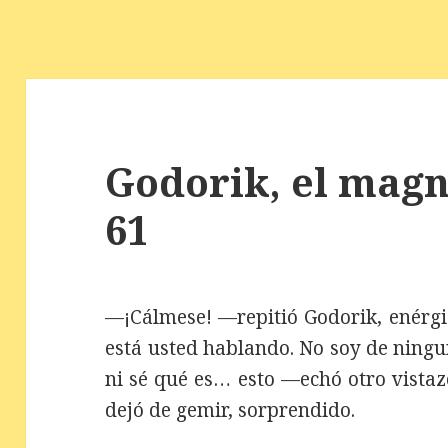
Godorik, el magní
61
—¡Cálmese! —repitió Godorik, enérgi
está usted hablando. No soy de ning
ni sé qué es… esto —echó otro vistazo
dejó de gemir, sorprendido.