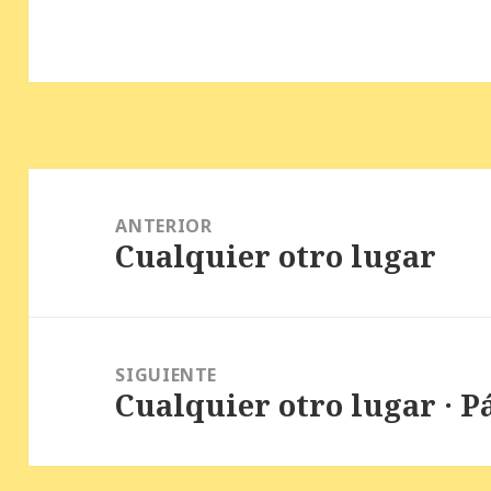
Navegación
de
ANTERIOR
Cualquier otro lugar
entradas
Entrada
anterior:
SIGUIENTE
Cualquier otro lugar · P
Entrada
siguiente: