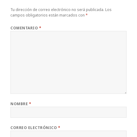
o
t
p
rt
o
p
ir
Tu dirección de correo electrónico no será publicada.
Los
campos obligatorios están marcados con
*
k
COMENTARIO
*
NOMBRE
*
CORREO ELECTRÓNICO
*