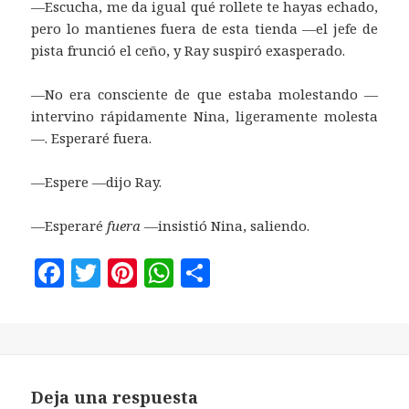
—Escucha, me da igual qué rollete te hayas echado,
pero lo mantienes fuera de esta tienda —el jefe de
pista frunció el ceño, y Ray suspiró exasperado.
—No era consciente de que estaba molestando —
intervino rápidamente Nina, ligeramente molesta
—. Esperaré fuera.
—Espere —dijo Ray.
—Esperaré
fuera
—insistió Nina, saliendo.
F
T
Pi
W
C
a
w
n
h
o
c
it
te
at
m
e
te
r
s
p
b
r
es
A
a
Deja una respuesta