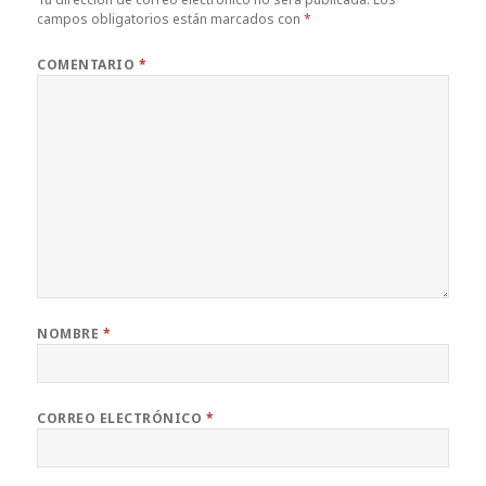
o
p
ir
campos obligatorios están marcados con
*
k
COMENTARIO
*
NOMBRE
*
CORREO ELECTRÓNICO
*