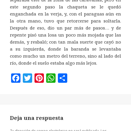
este segundo paso la chaqueta se le quedó
enganchada en la verja, y, con el paraguas aún en
la otra mano, tuvo que retorcerse para soltarla.
Después de eso, dio un par más de pasos… y de
repente pisó una losa un poco más mojada que las
demás, y resbaló; con tan mala suerte que cayó no
a su izquierda, donde la baranda se levantaba
como mucho un metro del terreno, sino al lado del
río, donde el suelo estaba algo más lejos.
F
T
Pi
W
C
a
w
n
h
o
c
it
te
at
m
e
te
r
s
p
b
r
es
A
a
Deja una respuesta
o
t
p
rt
Tu dirección de correo electrónico no será publicada.
Los