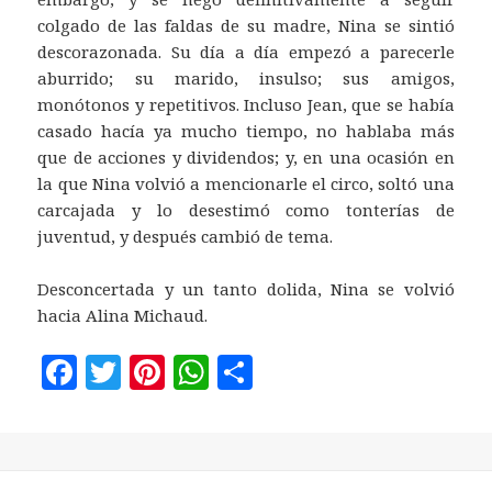
colgado de las faldas de su madre, Nina se sintió
descorazonada. Su día a día empezó a parecerle
aburrido; su marido, insulso; sus amigos,
monótonos y repetitivos. Incluso Jean, que se había
casado hacía ya mucho tiempo, no hablaba más
que de acciones y dividendos; y, en una ocasión en
la que Nina volvió a mencionarle el circo, soltó una
carcajada y lo desestimó como tonterías de
juventud, y después cambió de tema.
Desconcertada y un tanto dolida, Nina se volvió
hacia Alina Michaud.
F
T
Pi
W
C
a
w
n
h
o
c
it
te
at
m
e
te
r
s
p