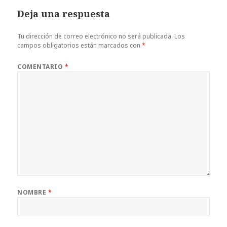
b
r
es
A
a
Deja una respuesta
o
t
p
rt
o
p
ir
Tu dirección de correo electrónico no será publicada.
Los
campos obligatorios están marcados con
*
k
COMENTARIO
*
NOMBRE
*