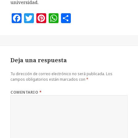
universidad.
F
T
Pi
W
C
a
w
n
h
o
c
it
te
at
m
e
te
r
s
p
b
r
es
A
a
Deja una respuesta
o
t
p
rt
o
p
ir
Tu dirección de correo electrónico no será publicada.
Los
campos obligatorios están marcados con
*
k
COMENTARIO
*