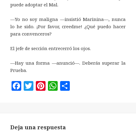
puede adoptar el Mal.
—Yo no soy maligna —insistió Marinina—, nunca
lo he sido. ¡Por favor, creedme! ¿Qué puedo hacer
para convenceros?
El jefe de sección entrecerró los ojos.
—Hay una forma —anunció—. Deberás superar la
Prueba.
F
T
Pi
W
C
a
w
n
h
o
c
it
te
at
m
e
te
r
s
p
b
r
es
A
a
Deja una respuesta
o
t
p
rt