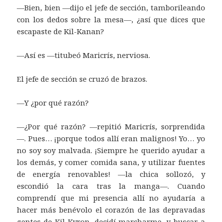
—Bien, bien —dijo el jefe de sección, tamborileando
con los dedos sobre la mesa—, ¿así que dices que
escapaste de Kil-Kanan?
—Así es —titubeó Maricrís, nerviosa.
El jefe de sección se cruzó de brazos.
—Y ¿por qué razón?
—¿Por qué razón? —repitió Maricrís, sorprendida
—. Pues… ¡porque todos allí eran malignos! Yo… yo
no soy soy malvada. ¡Siempre he querido ayudar a
los demás, y comer comida sana, y utilizar fuentes
de energía renovables! —la chica sollozó, y
escondió la cara tras la manga—. Cuando
comprendí que mi presencia allí no ayudaría a
hacer más benévolo el corazón de las depravadas
gentes de Kil-Kyron, decidí marcharme, y buscar a