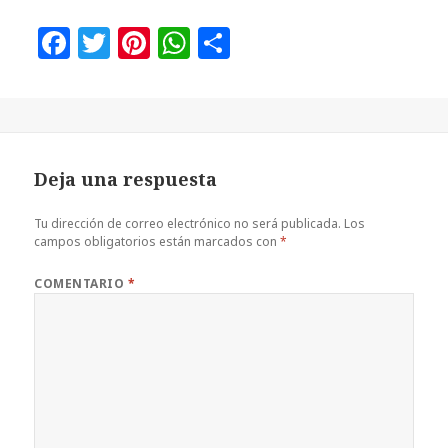
F
T
Pi
W
C
a
w
n
h
o
c
it
te
at
m
e
te
r
s
p
b
r
es
A
a
Deja una respuesta
o
t
p
rt
o
p
ir
Tu dirección de correo electrónico no será publicada.
Los
campos obligatorios están marcados con
*
k
COMENTARIO
*