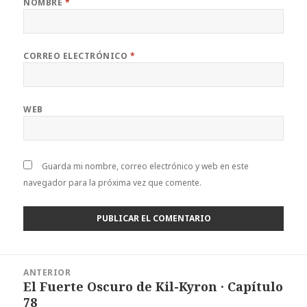
NOMBRE
*
CORREO ELECTRÓNICO
*
WEB
Guarda mi nombre, correo electrónico y web en este
navegador para la próxima vez que comente.
Navegación
ANTERIOR
de
El Fuerte Oscuro de Kil-Kyron · Capítulo
Entrada
entradas
78
anterior: