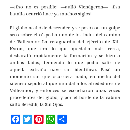
—¡Eso no es posible! —aulló Vlendgeron—. ¡Esa
batalla ocurrió hace ya muchos siglos!
El globo acabó de descender, y se posó con un golpe
seco sobre el césped a uno de los lados del camino
de Valleamor. La retaguardia del ejército de Kil-
Kyron, que era lo que quedaba más cerca,
desbarató rápidamente la formación y se hizo a
ambos lados, temiendo lo que podía salir de
aquella extraña nave sin identificar. Pasó un
momento sin que ocurriera nada, en medio del
silencio sepulcral que inundaba los alrededores de
Valleamor; y entonces se escucharon unas voces
procedentes del globo, y por el borde de la cabina
saltó Beredik, la Sin Ojos.
F
T
Pi
W
C
a
w
n
h
o