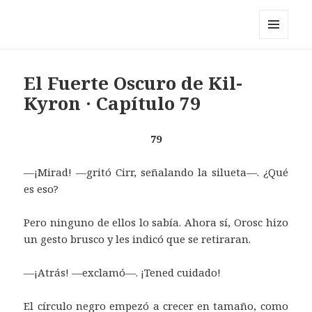
Pérez y los cosmonautas
MENÚ
Y
WIDGETS
El Fuerte Oscuro de Kil-
Kyron · Capítulo 79
79
—¡Mirad! —gritó Cirr, señalando la silueta—. ¿Qué
es eso?
Pero ninguno de ellos lo sabía. Ahora sí, Orosc hizo
un gesto brusco y les indicó que se retiraran.
—¡Atrás! —exclamó—. ¡Tened cuidado!
El círculo negro empezó a crecer en tamaño, como