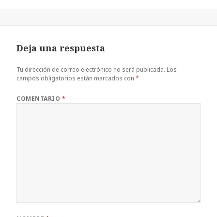
c
it
te
at
m
e
te
r
s
p
b
r
es
A
a
Deja una respuesta
o
t
p
rt
o
p
ir
Tu dirección de correo electrónico no será publicada.
Los
campos obligatorios están marcados con
*
k
COMENTARIO
*