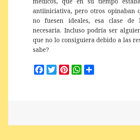
médicos, que en su tiempo estab
antiiniciativa, pero otros opinaban 
no fuesen ideales, esa clase de l
necesaria. Incluso podría ser algui
que no lo consiguiera debido a las r
sabe?
F
T
Pi
W
C
a
w
n
h
o
c
it
te
at
m
e
te
r
s
p
b
r
es
A
a
o
t
p
rt
o
p
ir
k