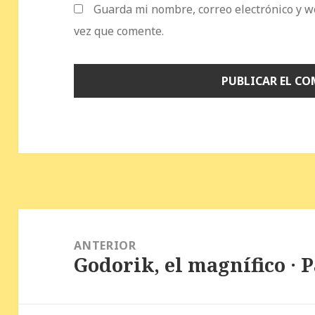
Guarda mi nombre, correo electrónico y w
vez que comente.
Navegación
de
ANTERIOR
Godorik, el magnífico · 
entradas
Entrada
anterior: