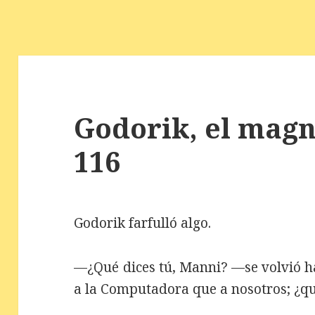
Godorik, el magní
116
Godorik farfulló algo.
—¿Qué dices tú, Manni? —se volvió ha
a la Computadora que a nosotros; ¿qu