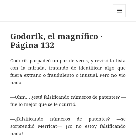
Pérez y los cosmonautas
MENÚ
Y
WIDGETS
Godorik, el magnífico ·
Página 132
Godorik parpadeó un par de veces, y revisó la lista
con la mirada, tratando de identificar algo que
fuera extraño o fraudulento o inusual. Pero no vio
nada.
—Uhm… ¿está falsificando números de patentes? —
fue lo mejor que se le ocurrió.
—¿Falsificando números de patentes? —se
sorprendió Merricat—. ¡Yo no estoy falsificando
nada!