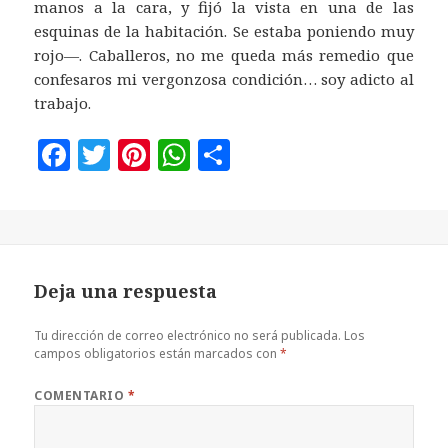
manos a la cara, y fijó la vista en una de las
esquinas de la habitación. Se estaba poniendo muy
rojo—. Caballeros, no me queda más remedio que
confesaros mi vergonzosa condición… soy adicto al
trabajo.
F
T
Pi
W
C
a
w
n
h
o
c
it
te
at
m
e
te
r
s
p
b
r
es
A
a
Deja una respuesta
o
t
p
rt
o
p
ir
Tu dirección de correo electrónico no será publicada.
Los
campos obligatorios están marcados con
*
k
COMENTARIO
*