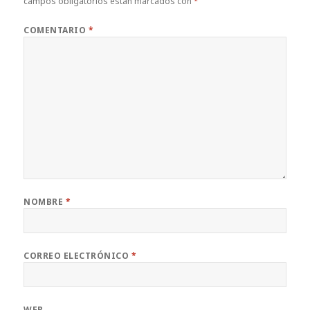
campos obligatorios están marcados con
*
k
COMENTARIO
*
NOMBRE
*
CORREO ELECTRÓNICO
*
WEB