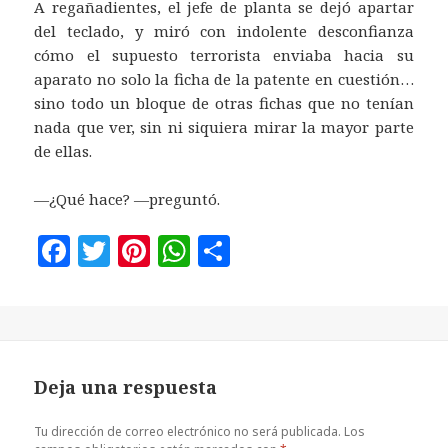
A regañadientes, el jefe de planta se dejó apartar
del teclado, y miró con indolente desconfianza
cómo el supuesto terrorista enviaba hacia su
aparato no solo la ficha de la patente en cuestión…
sino todo un bloque de otras fichas que no tenían
nada que ver, sin ni siquiera mirar la mayor parte
de ellas.
—¿Qué hace? —preguntó.
F
T
Pi
W
C
a
w
n
h
o
c
it
te
at
m
e
te
r
s
p
b
r
es
A
a
Deja una respuesta
o
t
p
rt
o
p
ir
Tu dirección de correo electrónico no será publicada.
Los