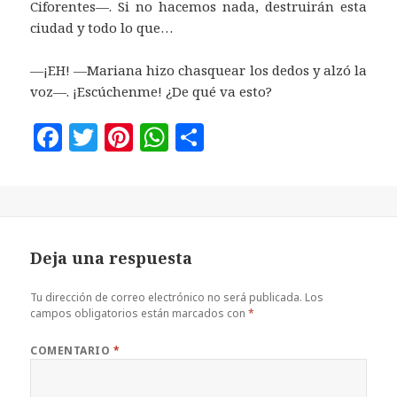
Ciforentes—. Si no hacemos nada, destruirán esta
ciudad y todo lo que…
—¡EH! —Mariana hizo chasquear los dedos y alzó la
voz—. ¡Escúchenme! ¿De qué va esto?
F
T
Pi
W
C
a
w
n
h
o
c
it
te
at
m
e
te
r
s
p
b
r
es
A
a
Deja una respuesta
o
t
p
rt
o
p
ir
Tu dirección de correo electrónico no será publicada.
Los
campos obligatorios están marcados con
*
k
COMENTARIO
*