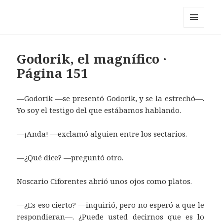
Pérez y los cosmonautas
MENÚ
Y
WIDGETS
Godorik, el magnífico ·
Página 151
—Godorik —se presentó Godorik, y se la estrechó—.
Yo soy el testigo del que estábamos hablando.
—¡Anda! —exclamó alguien entre los sectarios.
—¿Qué dice? —preguntó otro.
Noscario Ciforentes abrió unos ojos como platos.
—¿Es eso cierto? —inquirió, pero no esperó a que le
respondieran—. ¿Puede usted decirnos que es lo