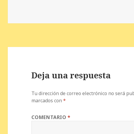
b
r
es
A
a
o
t
p
rt
o
p
ir
k
Deja una respuesta
Tu dirección de correo electrónico no será pub
marcados con
*
COMENTARIO
*