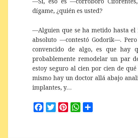
—Sí, eso es —corroboró Ciforentes
dígame, ¿quién es usted?
—Alguien que se ha metido hasta el
absoluto —contestó Godorik—. Pero
convencido de algo, es que hay 
probablemente remodelar un par de
estoy seguro al cien por cien de qué
mismo hay un doctor allá abajo anal
implantes, y…
F
T
Pi
W
C
a
w
n
h
o
c
it
te
at
m
e
te
r
s
p