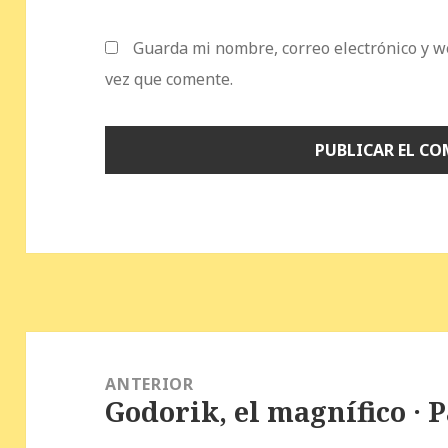
Guarda mi nombre, correo electrónico y w
vez que comente.
Navegación
de
ANTERIOR
Godorik, el magnífico · 
entradas
Entrada
anterior: