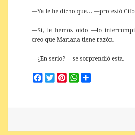
—Ya le he dicho que… —protestó Cifo
—Sí, le hemos oído —lo interrumpi
creo que Mariana tiene razón.
—¿En serio? —se sorprendió esta.
F
T
Pi
W
C
a
w
n
h
o
c
it
te
at
m
e
te
r
s
p
b
r
es
A
a
o
t
p
rt