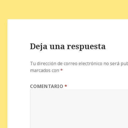
o
p
ir
k
Deja una respuesta
Tu dirección de correo electrónico no será pub
marcados con
*
COMENTARIO
*