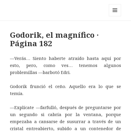
Pérez y los cosmonautas
MENÚ
Y
WIDGETS
Godorik, el magnífico ·
Página 182
—Verás… Siento haberte atraído hasta aquí por
esto, pero, como ves… tenemos algunos
problemillas —barbotó Edri.
Godorik frunció el ceño. Aquello era lo que se
temía.
—Explícate —farfulló, después de preguntarse por
un segundo si cabría por la ventana, porque
empezaba a cansarse de susurrar a través de un
cristal entreabierto, subido a un contenedor de