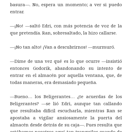
basura—. No, espera un momento; a ver si puedo
entrar.
—¡No! —saltó Edri, con más potencia de voz de la
que pretendía. Ran, sobresaltado, la hizo callarse.
—¡No tan alto! ¡Van a descubrirnos! —murmuró.
—Dime de una vez qué es lo que ocurre —insistió
entonces Godorik, abandonando su intento de
entrar en el almacén por aquella ventana, que, de
todas maneras, era demasiado pequeña.
—Bueno… los Beligerantes… ¿te acuerdas de los
Beligerantes? —se lió Edri, aunque tan callando
que resultaba difícil escucharla, mientras Ran se
apostaba a vigilar ansiosamente la puerta del
almacén desde detrás de su caja—. Pues resulta que
estábamos nosotros aquí tan tranquilos cuando de