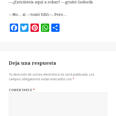
—¿Entrásteis aquí a robar? —gruñó Godorik.
—No… sí —tosió Edri—. Pero…
F
T
Pi
W
C
a
w
n
h
o
c
it
te
at
m
e
te
r
s
p
b
r
es
A
a
Deja una respuesta
o
t
p
rt
o
p
ir
Tu dirección de correo electrónico no será publicada.
Los
campos obligatorios están marcados con
*
k
COMENTARIO
*