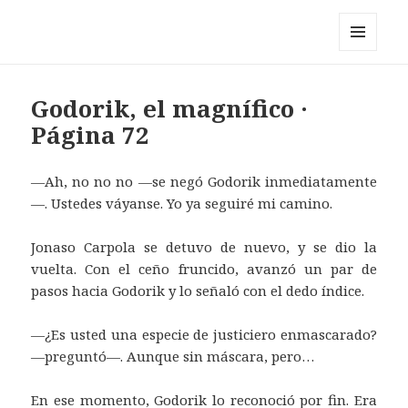
Pérez y los cosmonautas
MENÚ
Y
WIDGETS
Godorik, el magnífico ·
Página 72
—Ah, no no no —se negó Godorik inmediatamente
—. Ustedes váyanse. Yo ya seguiré mi camino.
Jonaso Carpola se detuvo de nuevo, y se dio la
vuelta. Con el ceño fruncido, avanzó un par de
pasos hacia Godorik y lo señaló con el dedo índice.
—¿Es usted una especie de justiciero enmascarado?
—preguntó—. Aunque sin máscara, pero…
En ese momento, Godorik lo reconoció por fin. Era