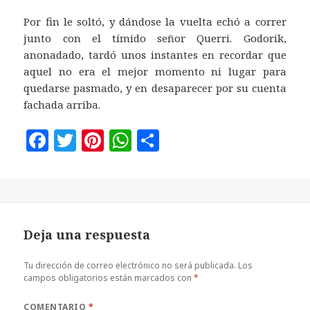
Por fin le soltó, y dándose la vuelta echó a correr
junto con el tímido señor Querri. Godorik,
anonadado, tardó unos instantes en recordar que
aquel no era el mejor momento ni lugar para
quedarse pasmado, y en desaparecer por su cuenta
fachada arriba.
F
T
Pi
W
C
a
w
n
h
o
c
it
te
at
m
e
te
r
s
p
b
r
es
A
a
Deja una respuesta
o
t
p
rt
o
p
ir
Tu dirección de correo electrónico no será publicada.
Los
campos obligatorios están marcados con
*
k
COMENTARIO
*