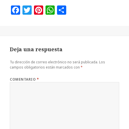
F
T
Pi
W
C
a
w
n
h
o
c
it
te
at
m
e
te
r
s
p
b
r
es
A
a
Deja una respuesta
o
t
p
rt
o
p
ir
Tu dirección de correo electrónico no será publicada.
Los
campos obligatorios están marcados con
*
k
COMENTARIO
*