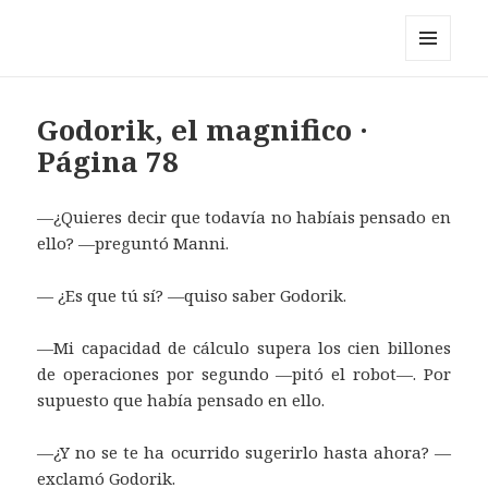
Pérez y los cosmonautas
MENÚ
Y
WIDGETS
Godorik, el magnifico ·
Página 78
—¿Quieres decir que todavía no habíais pensado en
ello? —preguntó Manni.
— ¿Es que tú sí? —quiso saber Godorik.
—Mi capacidad de cálculo supera los cien billones
de operaciones por segundo —pitó el robot—. Por
supuesto que había pensado en ello.
—¿Y no se te ha ocurrido sugerirlo hasta ahora? —
exclamó Godorik.