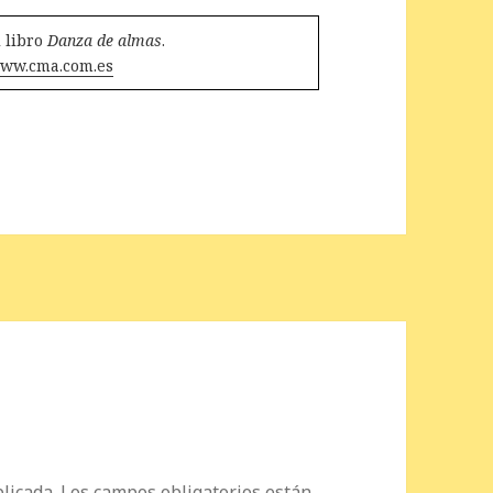
 libro
Danza de almas
.
ww.cma.com.es
licada.
Los campos obligatorios están