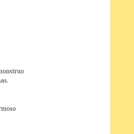
 monstruo
as.
ermoso