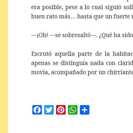
era posible, pese a lo cual siguió so
buen rato más… hasta que un fuerte r
—¡Oh! —se sobresaltó—. ¿Qué ha sido
Escrutó aquella parte de la habita
apenas se distinguía nada con clari
movía, acompañado por un chirriant
F
T
Pi
W
C
a
w
n
h
o
c
it
te
at
m