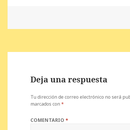
e
te
r
s
p
b
r
es
A
a
o
t
p
rt
o
p
ir
k
Deja una respuesta
Tu dirección de correo electrónico no será pub
marcados con
*
COMENTARIO
*