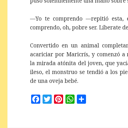
puso solemnemente una mano sobre s
—Yo te comprendo —repitió esta, e
comprendo, oh, pobre ser. Líberate del
Convertido en un animal completam
acariciar por Maricrís, y comenzó a
la mirada atónita del joven, que yac
ileso, el monstruo se tendió a los pi
de una oveja bebé.
F
T
Pi
W
C
a
w
n
h
o
c
it
te
at
m
e
te
r
s
p