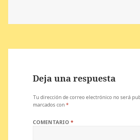
b
r
es
A
a
o
t
p
rt
o
p
ir
k
Deja una respuesta
Tu dirección de correo electrónico no será pub
marcados con
*
COMENTARIO
*