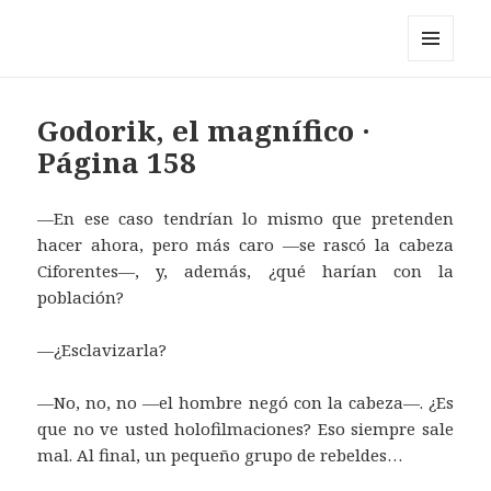
Pérez y los cosmonautas
MENÚ
Y
WIDGETS
Godorik, el magnífico ·
Página 158
—En ese caso tendrían lo mismo que pretenden
hacer ahora, pero más caro —se rascó la cabeza
Ciforentes—, y, además, ¿qué harían con la
población?
—¿Esclavizarla?
—No, no, no —el hombre negó con la cabeza—. ¿Es
que no ve usted holofilmaciones? Eso siempre sale
mal. Al final, un pequeño grupo de rebeldes…