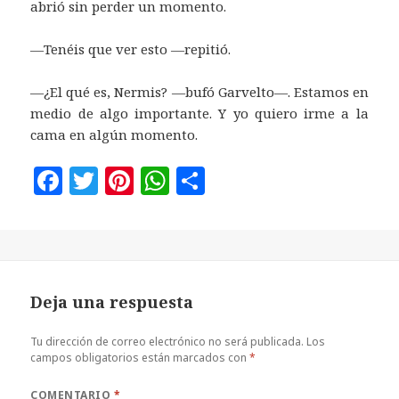
abrió sin perder un momento.
—Tenéis que ver esto —repitió.
—¿El qué es, Nermis? —bufó Garvelto—. Estamos en
medio de algo importante. Y yo quiero irme a la
cama en algún momento.
F
T
Pi
W
C
a
w
n
h
o
c
it
te
at
m
e
te
r
s
p
b
r
es
A
a
Deja una respuesta
o
t
p
rt
o
p
ir
Tu dirección de correo electrónico no será publicada.
Los
campos obligatorios están marcados con
*
k
COMENTARIO
*