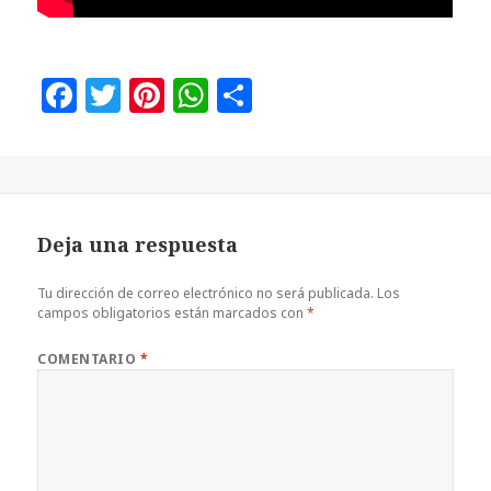
F
T
Pi
W
C
a
w
n
h
o
c
it
te
at
m
e
te
r
s
p
b
r
es
A
a
Deja una respuesta
o
t
p
rt
o
p
ir
Tu dirección de correo electrónico no será publicada.
Los
campos obligatorios están marcados con
*
k
COMENTARIO
*