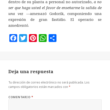
dentro de su planta a personal no autorizado,
a no
ser que haga usted el favor de enseñarme la salida de
una vez
—amenazó Godorik, componiendo una
expresión de gran fastidio. El operario se
amedrentó.
F
T
Pi
W
C
a
w
n
h
o
c
it
te
at
m
e
te
r
s
p
b
r
es
A
a
Deja una respuesta
o
t
p
rt
o
p
ir
Tu dirección de correo electrónico no será publicada.
Los
campos obligatorios están marcados con
*
k
COMENTARIO
*