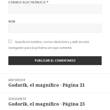
CORREO ELECTRÓNICO
*
WEB
Guarda mi nombre, correo electrónico y web en este
navegador para la próxima vez que comente.
Navegación
ANTERIOR
de
Godorik, el magnífico · Página 21
Entrada
entradas
anterior:
SIGUIENTE
Godorik, el magnífico · Página 23
Entrada
siguiente: