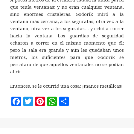
que tenía ventanas; y no eran cualquier ventana,
sino enormes cristaleras. Godorik miró a la
ventana más cercana, a los seguratas, otra vez a la
ventana, otra vez a los seguratas… y echó a correr
hacia la ventana. Los guardias de seguridad
echaron a correr en el mismo momento que él;
pero la sala era grande y aún les quedaban unos
metros, los suficientes para que Godorik se
percatara de que aquellos ventanales no se podían
abrir.
Entonces, se le ocurrió una cosa: ¡manos metálicas!
F
T
Pi
W
C
a
w
n
h
o
c
it
te
at
m
e
te
r
s
p