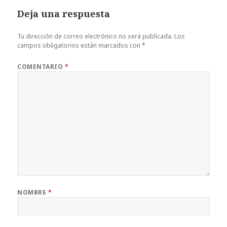
b
r
es
A
a
Deja una respuesta
o
t
p
rt
o
p
ir
Tu dirección de correo electrónico no será publicada.
Los
campos obligatorios están marcados con
*
k
COMENTARIO
*
NOMBRE
*