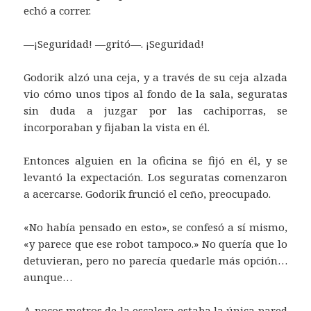
echó a correr.
—¡Seguridad! —gritó—. ¡Seguridad!
Godorik alzó una ceja, y a través de su ceja alzada
vio cómo unos tipos al fondo de la sala, seguratas
sin duda a juzgar por las cachiporras, se
incorporaban y fijaban la vista en él.
Entonces alguien en la oficina se fijó en él, y se
levantó la expectación. Los seguratas comenzaron
a acercarse. Godorik frunció el ceño, preocupado.
«No había pensado en esto», se confesó a sí mismo,
«y parece que ese robot tampoco.» No quería que lo
detuvieran, pero no parecía quedarle más opción…
aunque…
A pocos metros de la escalera estaba la única pared