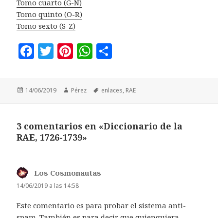
Tomo cuarto (G-N)
Tomo quinto (O-R)
Tomo sexto (S-Z)
F
T
Pi
W
C
a
w
n
h
o
c
it
te
at
m
Publicado
Autor
Etiquetas
14/06/2019
Pérez
enlaces
,
RAE
e
te
r
s
p
el
b
r
es
A
a
o
t
p
rt
3 comentarios en «Diccionario de la
RAE, 1726-1739»
o
p
ir
k
Los Cosmonautas
dice:
14/06/2019 a las 14:58
Este comentario es para probar el sistema anti-
spam. También es para decir que quienquiera