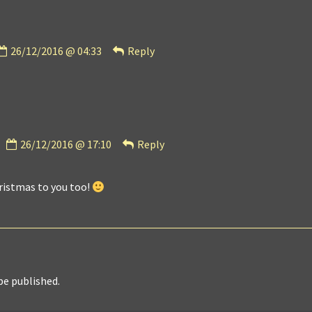
Comment
26/12/2016 @ 04:33
Reply
by
SauronCat
published
on
Comment
26/12/2016 @ 17:10
Reply
by
Bobblit
published
ristmas to you too!
on
be published.