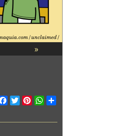
»
Fa
T
Pi
W
C
ce
wi
nt
h
o
b
tt
er
at
m
o
er
es
sA
p